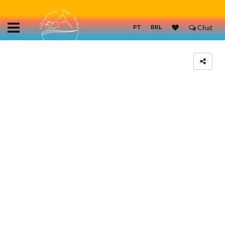
PT
BRL
Chat