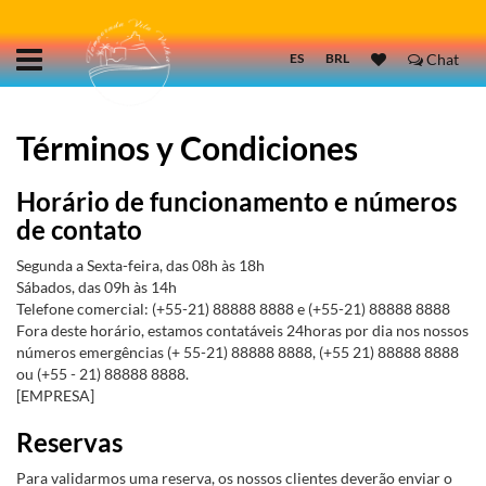
ES
BRL
Chat
Términos y Condiciones
Horário de funcionamento e números
de contato
Segunda a Sexta-feira, das 08h às 18h
Sábados, das 09h às 14h
Telefone comercial: (+55-21) 88888 8888 e (+55-21) 88888 8888
Fora deste horário, estamos contatáveis 24horas por dia nos nossos
números emergências (+ 55-21) 88888 8888, (+55 21) 88888 8888
ou (+55 - 21) 88888 8888.
[EMPRESA]
Reservas
Para validarmos uma reserva, os nossos clientes deverão enviar o