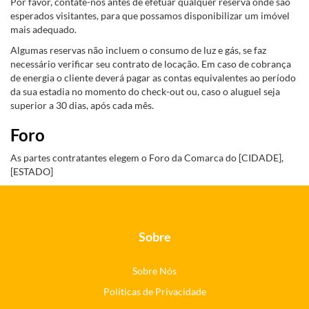
Por favor, contate-nos antes de efetuar qualquer reserva onde são
esperados visitantes, para que possamos disponibilizar um imóvel
mais adequado.
Algumas reservas não incluem o consumo de luz e gás, se faz
necessário verificar seu contrato de locação. Em caso de cobrança
de energia o cliente deverá pagar as contas equivalentes ao período
da sua estadia no momento do check-out ou, caso o aluguel seja
superior a 30 dias, após cada mês.
Foro
As partes contratantes elegem o Foro da Comarca do [CIDADE],
[ESTADO]
Sobre
Sobre Nós
Políticas de Privacidade