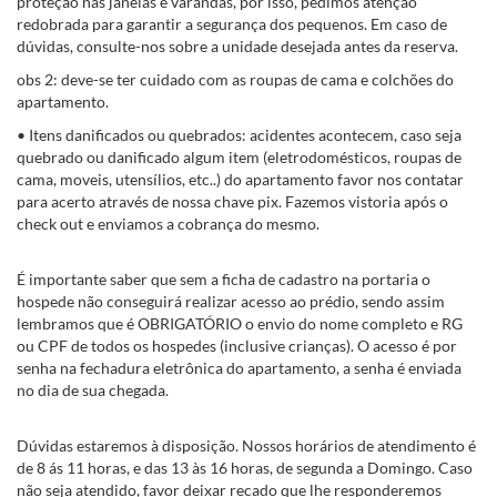
proteção nas janelas e varandas, por isso, pedimos atenção
redobrada para garantir a segurança dos pequenos. Em caso de
dúvidas, consulte-nos sobre a unidade desejada antes da reserva.
obs 2: deve-se ter cuidado com as roupas de cama e colchões do
apartamento.
• Itens danificados ou quebrados: acidentes acontecem, caso seja
quebrado ou danificado algum item (eletrodomésticos, roupas de
cama, moveis, utensílios, etc..) do apartamento favor nos contatar
para acerto através de nossa chave pix. Fazemos vistoria após o
check out e enviamos a cobrança do mesmo.
É importante saber que sem a ficha de cadastro na portaria o
hospede não conseguirá realizar acesso ao prédio, sendo assim
lembramos que é OBRIGATÓRIO o envio do nome completo e RG
ou CPF de todos os hospedes (inclusive crianças). O acesso é por
senha na fechadura eletrônica do apartamento, a senha é enviada
no dia de sua chegada.
Dúvidas estaremos à disposição. Nossos horários de atendimento é
de 8 ás 11 horas, e das 13 às 16 horas, de segunda a Domingo. Caso
não seja atendido, favor deixar recado que lhe responderemos