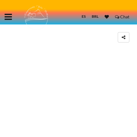
ES
BRL
Chat