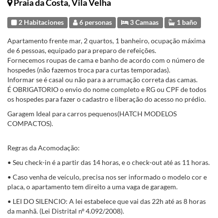
Praia da Costa, Vila Velha
2 Habitaciones
6 personas
3 Camaas
1 baño
Apartamento frente mar, 2 quartos, 1 banheiro, ocupação máxima
de 6 pessoas, equipado para preparo de refeições.
Fornecemos roupas de cama e banho de acordo com o número de
hospedes (não fazemos troca para curtas temporadas).
Informar se é casal ou não para a arrumação correta das camas.
É OBRIGATORIO o envio do nome completo e RG ou CPF de todos
os hospedes para fazer o cadastro e liberação do acesso no prédio.
Garagem Ideal para carros pequenos(HATCH MODELOS
COMPACTOS).
Regras da Acomodação:
• Seu check-in é a partir das 14 horas, e o check-out até as 11 horas.
• Caso venha de veículo, precisa nos ser informado o modelo cor e
placa, o apartamento tem direito a uma vaga de garagem.
• LEI DO SILENCIO: A lei estabelece que vai das 22h até as 8 horas
da manhã. (Lei Distrital nº 4.092/2008).