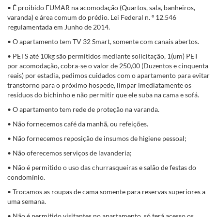
• É proibido FUMAR na acomodação (Quartos, sala, banheiros,
varanda) e área comum do prédio. Lei Federal n. º 12.546
regulamentada em Junho de 2014.
• O apartamento tem TV 32 Smart, somente com canais abertos.
• PETS até 10kg são permitidos mediante solicitação, 1(um) PET
por acomodação, cobra-se o valor de 250,00 (Duzentos e cinquenta
reais) por estadia, pedimos cuidados com o apartamento para evitar
transtorno para o próximo hospede, limpar imediatamente os
resíduos do bichinho e não permitir que ele suba na cama e sofá.
• O apartamento tem rede de proteção na varanda.
• Não fornecemos café da manhã, ou refeições.
• Não fornecemos reposição de insumos de higiene pessoal;
• Não oferecemos serviços de lavanderia;
• Não é permitido o uso das churrasqueiras e salão de festas do
condomínio.
• Trocamos as roupas de cama somente para reservas superiores a
uma semana.
• Não é permitido visitantes no apartamento, só terá acesso os