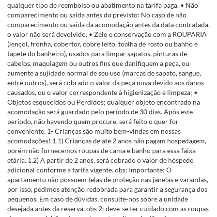
qualquer tipo de reembolso ou abatimento na tarifa paga. • Não
comparecimento ou saída antes do previsto: No caso de não
comparecimento ou saída da acomodação antes da data contratada,
o valor não será devolvido. • Zelo e conservação com a ROUPARIA
(lençol, fronha, cobertor, cobre leito, toalha de rosto ou banho e
tapete do banheiro), usados para limpar sapatos, pinturas de
cabelos, maquiagem ou outros fins que danifiquem a peça, ou
aumente a sujidade normal de seu uso (marcas de sapato, sangue,
entre outros), será cobrado o valor da peça nova devido aos danos
causados, ou o valor correspondente à higienização e limpeza; •
Objetos esquecidos ou Perdidos; qualquer objeto encontrado na
acomodação será guardado pelo período de 30 dias. Após este
período, não havendo quem procure, será feito o quer for
conveniente. 1- Crianças são muito bem-vindas em nossas
acomodações! 1.1) Crianças de até 2 anos não pagam hospedagem,
porém não fornecemos roupas de cama e banho para essa faixa
etária. 1.2) A partir de 2 anos, será cobrado o valor de hóspede
adicional conforme a tarifa vigente. obs: Importante: O
apartamento não possuem telas de proteção nas janelas e varandas,
por isso, pedimos atenção redobrada para garantir a segurança dos
pequenos. Em caso de dúvidas, consulte-nos sobre a unidade
desejada antes da reserva. obs 2: deve-se ter cuidado com as roupas