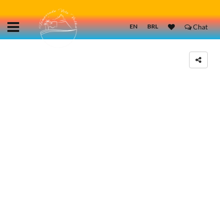
EN
BRL
Chat