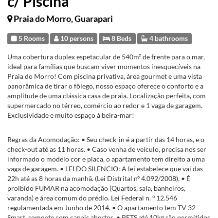
c/ Piscina
Praia do Morro, Guarapari
5 Rooms
10 persons
8 Beds
4 bathrooms
Uma cobertura duplex espetacular de 540m² de frente para o mar,
ideal para famílias que buscam viver momentos inesquecíveis na
Praia do Morro! Com piscina privativa, área gourmet e uma vista
panorâmica de tirar o fôlego, nosso espaço oferece o conforto e a
amplitude de uma clássica casa de praia. Localização perfeita, com
supermercado no térreo, comércio ao redor e 1 vaga de garagem.
Exclusividade e muito espaço à beira-mar!
Regras da Acomodação: • Seu check-in é a partir das 14 horas, e o
check-out até as 11 horas. • Caso venha de veículo, precisa nos ser
informado o modelo cor e placa, o apartamento tem direito a uma
vaga de garagem. • LEI DO SILENCIO: A lei estabelece que vai das
22h até as 8 horas da manhã. (Lei Distrital nº 4.092/2008). • É
proibido FUMAR na acomodação (Quartos, sala, banheiros,
varanda) e área comum do prédio. Lei Federal n. º 12.546
regulamentada em Junho de 2014. • O apartamento tem TV 32
Smart, somente com canais abertos. • PETS até 10kg são permitidos