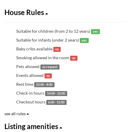
House Rules
Suitable for children (from 2 to 12 years)
yes
Suitable for infants (under 2 years)
yes
Baby cribs available
no
Smoking allowed in the room
no
Pets allowed
on request
Events allowed
no
Rest time
22:00 - 8:00
Check-in hours
14:00 - 22:00
Checkout hours
6:00 - 11:00
see all rules
Listing amenities