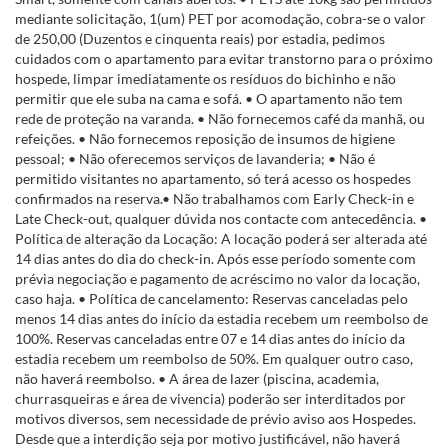
mediante solicitação, 1(um) PET por acomodação, cobra-se o valor
de 250,00 (Duzentos e cinquenta reais) por estadia, pedimos
cuidados com o apartamento para evitar transtorno para o próximo
hospede, limpar imediatamente os resíduos do bichinho e não
permitir que ele suba na cama e sofá. • O apartamento não tem
rede de proteção na varanda. • Não fornecemos café da manhã, ou
refeições. • Não fornecemos reposição de insumos de higiene
pessoal; • Não oferecemos serviços de lavanderia; • Não é
permitido visitantes no apartamento, só terá acesso os hospedes
confirmados na reserva.• Não trabalhamos com Early Check-in e
Late Check-out, qualquer dúvida nos contacte com antecedência. •
Política de alteração da Locação: A locação poderá ser alterada até
14 dias antes do dia do check-in. Após esse período somente com
prévia negociação e pagamento de acréscimo no valor da locação,
caso haja. • Política de cancelamento: Reservas canceladas pelo
menos 14 dias antes do início da estadia recebem um reembolso de
100%. Reservas canceladas entre 07 e 14 dias antes do início da
estadia recebem um reembolso de 50%. Em qualquer outro caso,
não haverá reembolso. • A área de lazer (piscina, academia,
churrasqueiras e área de vivencia) poderão ser interditados por
motivos diversos, sem necessidade de prévio aviso aos Hospedes.
Desde que a interdição seja por motivo justificável, não haverá