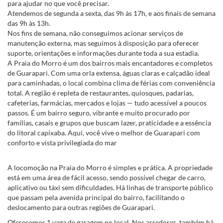
para ajudar no que você precisar.
Atendemos de segunda a sexta, das 9h às 17h, e aos finais de semana
das 9h às 13h.
Nos fins de semana, não conseguimos acionar serviços de
manutenção externa, mas seguimos à disposição para oferecer
suporte, orientações e informações durante toda a sua estadia.
A Praia do Morro é um dos bairros mais encantadores e completos
de Guarapari. Com uma orla extensa, águas claras e calçadão ideal
para caminhadas, o local combina clima de férias com conveniência
total. A região é repleta de restaurantes, quiosques, padarias,
cafeterias, farmácias, mercados e lojas — tudo acessível a poucos
passos. É um bairro seguro, vibrante e muito procurado por
famílias, casais e grupos que buscam lazer, praticidade e a essência
do litoral capixaba. Aqui, você vive o melhor de Guarapari com
conforto e vista privilegiada do mar
A locomoção na Praia do Morro é simples e prática. A propriedade
está em uma área de fácil acesso, sendo possível chegar de carro,
aplicativo ou táxi sem dificuldades. Há linhas de transporte público
que passam pela avenida principal do bairro, facilitando o
deslocamento para outras regiões de Guarapari.
Oferecemos 1 vaga de garagem no local. Nos arredores, também há